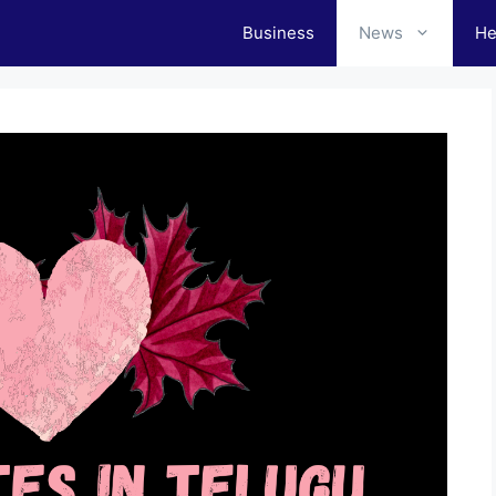
Business
News
He