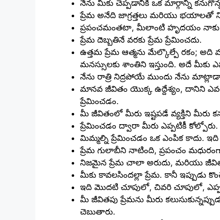
నేను మీకు చెప్పడానికి ఒక మార్గాన్ని కనుగొన్
ప్రేమ అనేది జాగ్రత్తలు మరియు భయాలతో
ప్రపంచమంతటా, మీలాంటి హృదయం నాకు లే
ప్రేమ దెబ్బతినే వరకు ప్రేమ ప్రేమించదు.
ఉత్తమ ప్రేమ ఆత్మను మేల్కొల్పే రక
మనస్సులకు శాంతిని ఇస్తుంది. అదే మీకు ఎప్ప
నేను రాత్రి నిద్రపోయే ముందు నేను మాట్లాడాలన
మానవ జీవితం యొక్క ఉద్దేశ్యం, దానిని ఎవరు 
ప్రేమించడం.
మీ జీవితంలో మీరు ఇష్టపడే వ్యక్తిని మీరు
ప్రేమించడం ద్వారా మీరు ఎప్పటికీ కోల్పోరు
మిమ్మల్ని ప్రేమించడం ఒక ఎంపిక కాదు. ఇ
ప్రేమ గులాబీని నాటింది, ప్రపంచం మధురంగ
నిజమైన ప్రేమ చాలా అరుదు, మరియు జీవితాన
మీకు కావలసిందల్లా ప్రేమ. కానీ ఇప్పుడు కొ
ఇది మొదటి చూపులో, చివరి చూపులో, ఎప్
మీ జీవితపు ప్రేమను మీరు కలుసుకున్నప
చెబుతారు.