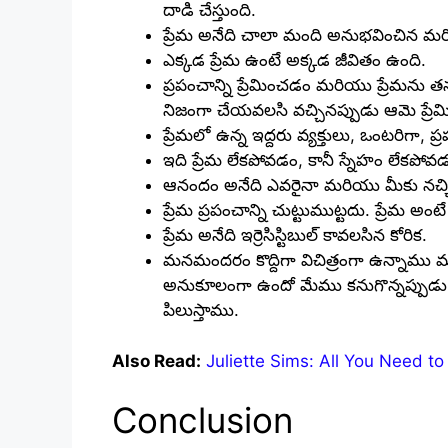
దాడి చేస్తుంది.
ప్రేమ అనేది చాలా మంది అనుభవించిన మరి
ఎక్కడ ప్రేమ ఉంటే అక్కడ జీవితం ఉంది.
ప్రపంచాన్ని ప్రేమించడం మరియు ప్రేమను
నిజంగా చేయవలసి వచ్చినప్పుడు ఆమె ప్ర
ప్రేమలో ఉన్న ఇద్దరు వ్యక్తులు, ఒంటరిగా,
ఇది ప్రేమ లేకపోవడం, కానీ స్నేహం లేకపో
ఆనందం అనేది ఎవరైనా మరియు మీకు నచ్చ
ప్రేమ ప్రపంచాన్ని చుట్టుముట్టదు. ప్రేమ అంటే 
ప్రేమ అనేది ఇర్రెసిస్టిబుల్ కావలసిన కోరిక.
మనమందరం కొద్దిగా విచిత్రంగా ఉన్నాము మర
అనుకూలంగా ఉందో మేము కనుగొన్నప్పుడు, మ
పిలుస్తాము.
Also Read:
Juliette Sims: All You Need 
Conclusion