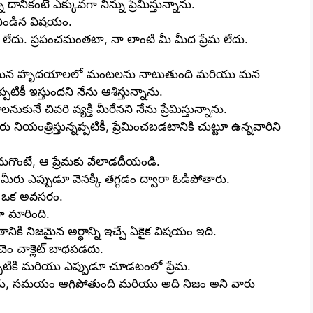
న దానికంటే ఎక్కువగా నిన్ను ప్రేమిస్తున్నాను.
 నిండిన విషయం.
దు. ప్రపంచమంతటా, నా లాంటి మీ మీద ప్రేమ లేదు.
ం; అది మన హృదయాలలో మంటలను నాటుతుంది మరియు మన
టికీ ఇస్తుందని నేను ఆశిస్తున్నాను.
ుకునే చివరి వ్యక్తి మీరేనని నేను ప్రేమిస్తున్నాను.
నియంత్రిస్తున్నప్పటికీ, ప్రేమించబడటానికి చుట్టూ ఉన్నవారిని
 కనుగొంటే, ఆ ప్రేమకు వేలాడదీయండి.
. మీరు ఎప్పుడూ వెనక్కి తగ్గడం ద్వారా ఓడిపోతారు.
ది ఒక అవసరం.
ా మారింది.
ికి నిజమైన అర్ధాన్ని ఇచ్చే ఏకైక విషయం ఇది.
ంచెం చాక్లెట్ బాధపడదు.
పటికి మరియు ఎప్పుడూ చూడటంలో ప్రేమ.
్పుడు, సమయం ఆగిపోతుంది మరియు అది నిజం అని వారు