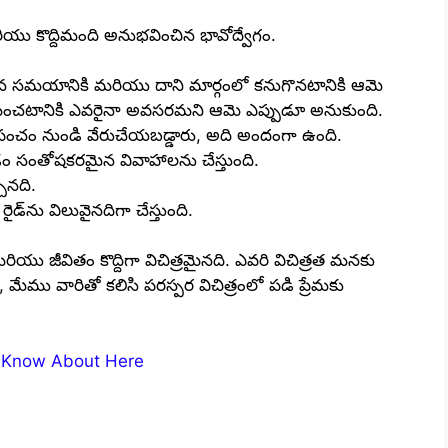
యు కొద్దిమంది అనుభవించిన భావోద్వేగం.
 తన సమయానికి మరియు దాని మార్గంలో కనుగొనటానికి ఆమె
ేమించటానికి ఎవరైనా అవసరమని ఆమె ఎప్పుడూ అనుకుంది.
 ప్రపంచం నుండి వేరుచేయబడ్డారు, అది అందంగా ఉంది.
వడం సంతోషకరమైన వివాహాలను చేస్తుంది.
ినది.
రైడ్‌ను విలువైనదిగా చేస్తుంది.
ియు జీవితం కొద్దిగా విచిత్రమైనది. ఎవరి విచిత్రత మనకు
ేము వారితో కలిసి పరస్పర విచిత్రంలో పడి ప్రేమకు
to Know About Here