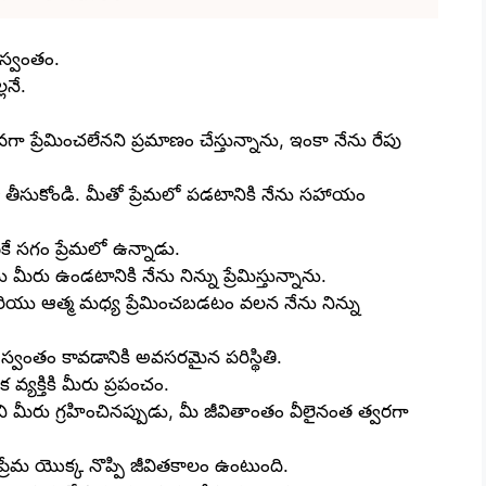
 స్వంతం.
లనే.
కువగా ప్రేమించలేనని ప్రమాణం చేస్తున్నాను, ఇంకా నేను రేపు
 తీసుకోండి. మీతో ప్రేమలో పడటానికి నేను సహాయం
టికే సగం ప్రేమలో ఉన్నాడు.
మీరు ఉండటానికి నేను నిన్ను ప్రేమిస్తున్నాను.
రియు ఆత్మ మధ్య ప్రేమించబడటం వలన నేను నిన్ను
 స్వంతం కావడానికి అవసరమైన పరిస్థితి.
క వ్యక్తికి మీరు ప్రపంచం.
మీరు గ్రహించినప్పుడు, మీ జీవితాంతం వీలైనంత త్వరగా
్రేమ యొక్క నొప్పి జీవితకాలం ఉంటుంది.