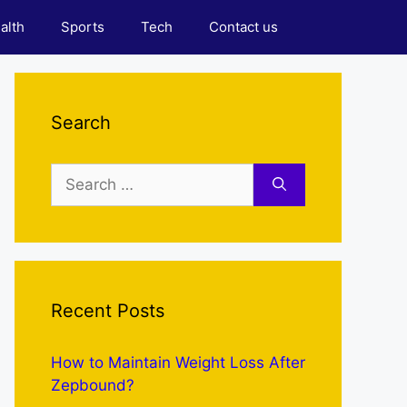
alth
Sports
Tech
Contact us
Search
Search
for:
Recent Posts
How to Maintain Weight Loss After
Zepbound?