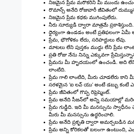
నిజమైన ప్రేమ మరొకరిని మీ ముందు ఉంచు
రొమాన్స్ అనేది రోజువారీ జీవితంలో దుమ్మ
నిజమైన ప్రేమ కధకు ముగింపులేదు.
నీరు సూర్యుడి ద్వారా మాత్రమే ప్రకాశిస్తు
ధైర్యంగా ఉండడం అంటే ప్రతిఫలంగా ఏమీ 
ప్రేమ, భౌగోళికం లేదు, సరిహద్దులు లేవు.
మాటలు లేని పుస్తకం ముద్దు లేని ప్రేమ లాం
ప్రతి రోజు నేను నిన్ను ఎక్కువగా ప్రేమిస్తు
ప్రేమను మీ హృదయంలో ఉంచండి. అది లేని 
లాంటిది.
ప్రేమ గాలి లాంటిది, మీరు చూడలేరు కాని
సరళమైన ‘ఐ లవ్ యు’ అంటే డబ్బు కంటే ఎ
ప్రేమ జీవితంలో గొప్ప రిఫ్రెష్మెంట్.
ప్రేమ అనేది సీజన్‌లో అన్ని సమయాల్లో మరి
ప్రేమ గుడ్డిది. ఇది మీ మనస్సును స్వాధీన
మీరు మీ మనస్సును ఉద్ధరించాలి.
ప్రేమ అనేది ప్రకృతి ద్వారా అమర్చబడిన 
ప్రేమ అన్ని కోరికలతో బలంగా ఉంటుంది,