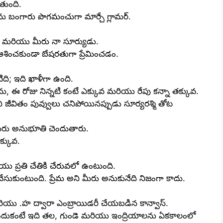
తుంది.
ును బంగారు పొగమంచుగా మార్చే గ్లామర్.
ంది. మరియు మీరు నా సూర్యుడు.
ఆశించకుండా బేషరతుగా ప్రేమించడం.
టిది; ఇది ఖాళీగా ఉంది.
న్నాను, ఈ రోజు నిన్నటి కంటే ఎక్కువ మరియు రేపు కన్నా తక్కువ.
జీవితం పువ్వులు చనిపోయినప్పుడు సూర్యరశ్మి తోట
 మీరు అనుభూతి చెందుతారు.
క్కువ.
యు ప్రతి చేతికి చేరువలో ఉంటుంది.
ం చేసుకుంటుంది. ప్రేమ అని మీరు అనుకునేది నిజంగా కాదు.
మరియు .హ ద్వారా ఎంబ్రాయిడరీ చేయబడిన కాన్వాస్.
 ఎందుకంటే ఇది తల, గుండె మరియు ఇంద్రియాలను ఏకకాలంలో