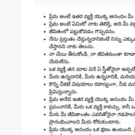
ప్రేమ అంటే ఇతర వ్యక్తి యొక్క ఆనందం మీ
ప్రేమ అంటే ఏమిటో నాకు తెలిస్తే, అది మీ వల్
జీవితంలో పట్టుకోవడం గొప్పదనం.
నేను ప్రస్తుతం చేస్తున్నదానికంటే నిన్ను ఎక్
చేస్తానని నాకు తెలుసు.
నా చేయి తీసుకోండి, నా జీవితమంతా కూడా
చేయలేను.
ఒక వ్యక్తి తన మాట వినే ఏ స్త్రీతోనైనా అప్ప
మీరు ఉన్నదానికి, మీరు ఉన్నదానికి, మరియు 
కొన్ని చీకటి విషయాలు రహస్యంగా, నీడ మ
ప్రేమిస్తున్నాను.
ప్రేమ అనేది ఇతర వ్యక్తి యొక్క ఆనందం మీ
ప్రపంచానికి, మీరు ఒక వ్యక్తి కావచ్చు, కానీ ఒ
మీరు మీ జీవితాంతం ఎవరితోనైనా గడపాలని 
ప్రారంభించాలని మీరు కోరుకుంటారు.
ప్రేమ యొక్క ఆనందం ఒక క్షణం ఉంటుంది. ప